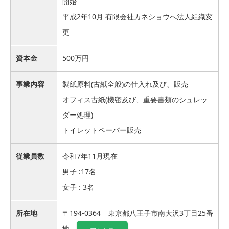
開始
平成2年10月 有限会社カネショウへ法人組織変
更
資本金
500万円
事業内容
製紙原料(古紙全般)の仕入れ及び、販売
オフィス古紙(機密及び、重要書類のシュレッ
ダー処理)
トイレットペーパー販売
従業員数
令和7年11月現在
男子 :17名
女子 : 3名
所在地
〒194-0364 東京都八王子市南大沢3丁目25番
地