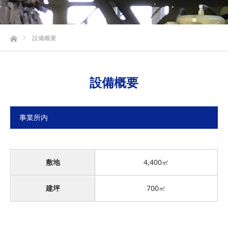
ホーム
設備概要
設備概要
事業所内
敷地
4,400㎡
建坪
700㎡